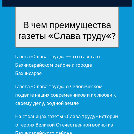
В чем преимущества
газеты «Слава труду«?
Газета «Слава труду» — это газета о
Бахчисарайском районе и городе
Бахчисарае
Газета «Слава труду» о человеческом
подвиге наших современников и их любви к
своему делу, родной земле
На страницах газеты «Слава труду» истории
о героях Великой Отечественной войны из
Бахчисарайского района.