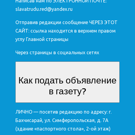
Написав нам по ЭЛЕКТРОННОЙ ПОЧТЕ:
slavatrudu.red@yandex.ru
Отправив редакции сообщение ЧЕРЕЗ ЭТОТ
САЙТ: ссылка находится в верхнем правом
углу Главной страницы
Через страницы в социальных сетях
Как подать объявление
в газету?
ЛИЧНО — посетив редакцию по адресу: г.
Бахчисарай, ул. Симферопольская, д. 7А
(здание «паспортного стола», 2-ой этаж)