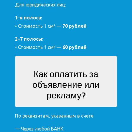
Для юридических лиц:
1-я полоса:
▫ Стоимость 1 см² —
70 рублей
2–7 полосы:
▫ Стоимость 1 см² —
60 рублей
Как оплатить за
объявление или
рекламу?
По реквизитам, указанным в счете.
— Через любой БАНК.