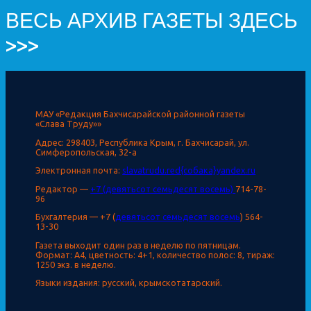
ВЕСЬ АРХИВ ГАЗЕТЫ ЗДЕСЬ
>>>
МАУ «Редакция Бахчисарайской районной газеты
«Слава Труду»»
Адрес: 298403, Республика Крым, г. Бахчисарай, ул.
Симферопольская, 32-а
Электронная почта:
slavatrudu.red{собака}yandex.ru
Редактор —
+7 (девятьсот семьдесят восемь)
714-78-
96
Бухгалтерия — +7 (
девятьсот семьдесят восемь
) 564-
13-30
Газета выходит один раз в неделю по пятницам.
Формат: А4, цветность: 4+1, количество полос: 8, тираж:
1250 экз. в неделю.
Языки издания: русский, крымскотатарский.