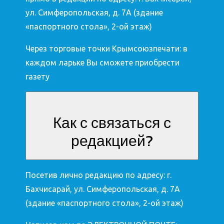
ул. Симферопольская, д. 7А (здание
«паспортного стола», 2-ой этаж)
Через торговые точки Крымсоюзпечати: в
каждом ларьке Вы сможете приобрести
газету
Как с связаться с
редакцией?
Посетив лично редакцию по адресу: г.
Бахчисарай, ул. Симферопольская, д. 7А
(здание «паспортного стола», 2-ой этаж)