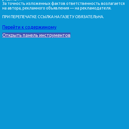
За точность изложенных фактов ответственность возлагается
на автора, рекламного объявления — на рекламодателя.
ПРИ ПЕРЕПЕЧАТКЕ ССЫЛКА НА ГАЗЕТУ ОБЯЗАТЕЛЬНА.
Перейти к содержимому
Открыть панель инструментов
Версия для слабовидящих
Увеличить тект
Уменьшить текст
Ч/б
Контрастность
Негатив
Светлый фон
Подчеркнуть ссылки
Улучшенный шрифт
Сброс